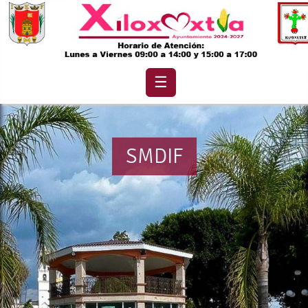
☰
SMDIF